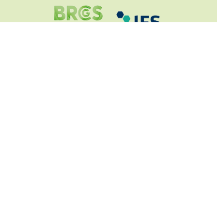
Contatti
Cookies & Privacy
Termini e condizioni
Catalogo PDF
Antica Valle D'Ofanto Sanferdinandese srl - Via
Trinitapoli, 7 - San Ferdinando di Puglia (BT) - Tel +39
0883625175 - p.iva 03111340711