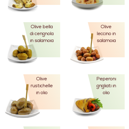
Olive bella
Olive
di cerignola
leccino in
in salamoia
salamoia
Olive
Peperoni
rustichelle
grigliati in
in olio
olio