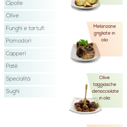
Cipolle
Olive
Melanzane
Funghi e tartufi
grigliate in
olio
Pomodori
Capperi
Patè
Olive
Specialità
taggiasche
Sughi
denocciolate
in olio