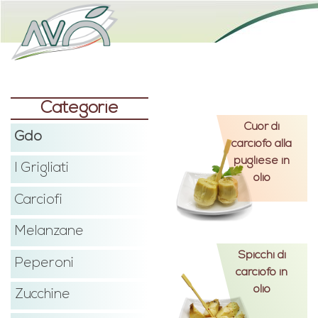
Categorie
Cuor di
Gdo
carciofo alla
pugliese in
I Grigliati
olio
Carciofi
Melanzane
Spicchi di
Peperoni
carciofo in
olio
Zucchine