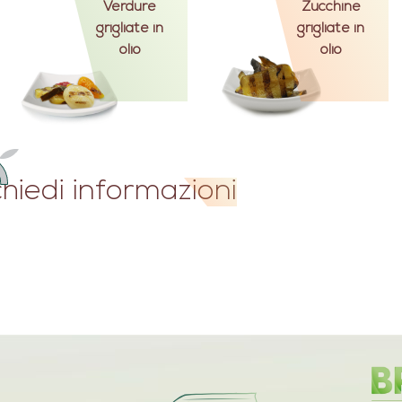
Verdure
Zucchine
grigliate in
grigliate in
olio
olio
chiedi informazioni