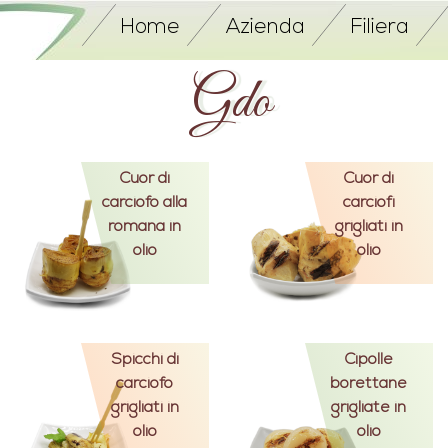
Home
Azienda
Filiera
Gdo
Cuor di
Cuor di
carciofo alla
carciofi
romana in
grigliati in
olio
olio
Spicchi di
Cipolle
carciofo
borettane
grigliati in
grigliate in
olio
olio