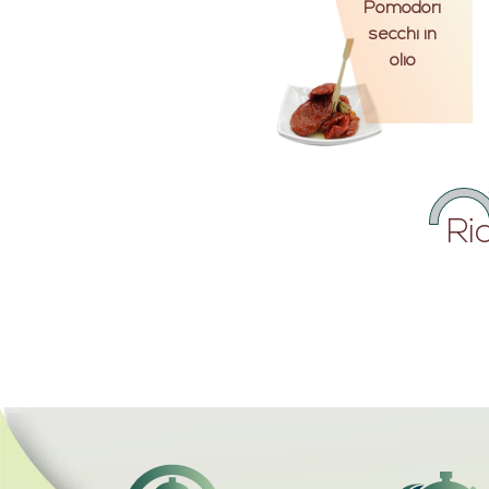
Pomodori
secchi in
olio
Ri