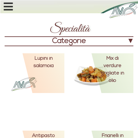
Specialità
Categorie
Lupini in
Mix di
salamoia
verdure
grigliate in
olio
Antipasto
Friarielli in